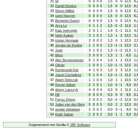
31
sil
0
0
0
0
1,5
0
0
12,5
6,
32
Daniël Klooker
0
0
0
0
1,5
0
0
12,5
6,
33
Simon Willink
0
0
0
0
1,5
0
0
12,5
6,
34
sang Nguyen
0
0
0
0
1,5
0
0
12,5
6,
35
Benjamin Dupon
0
0
0
0
1,5
0
0
12,5
6,
36
Arya Le
4
1
1
2
1,5
−2
−2
11,0
1,
37
Kaja Jedrzejek
2
0
1
1
1,4
0
−1
11,5
4,
38
Niels Kuijper
3
1
0
2
1,3
1
2
13,5
3,
39
tristan Vermaak
2
0
0
2
1,3
0
1
12,5
2,
40
Jayden de Koning
1
1
0
0
1,3
−1
−1
12,0
2,
41
Joah
3
1
0
2
1,3
−1
−2
11,5
1,
42
Björn
3
0
0
3
1,3
1
1
8,5
1,
43
Alec Borgemeester
5
1
0
4
1,0
1
1
13,5
1,
44
Olivier
1
0
0
1
1,0
−1
−1
12,5
2,
45
Rembrandt Kok
4
1
0
3
1,0
2
3
12,5
1,
46
Jason Cornelisse
5
1
0
4
1,0
−1
−1
11,0
1,
47
Adam Sobczak
1
1
0
0
1,0
1
1
10,5
0,
48
Rayan Saban
2
1
0
1
1,0
0
−1
9,0
0,
49
denny Lasczyk
4
0
0
4
0,3
0
1
11,5
1,
50
Elif
0
0
0
0
0,3
0
0
9,5
0,
51
Fayou Zheng
2
0
0
2
0,0
−2
−2
12,0
0,
52
Julian van den Berg
5
0
0
5
0,0
2
2
12,0
0,
53
amelia Vahabiani
2
0
0
2
0,0
0
−1
9,0
0,
54
Kadir Saban
2
0
0
2
0,0
1
1
9,0
0,
Gegenereerd met Sevilla ©
JBF Software