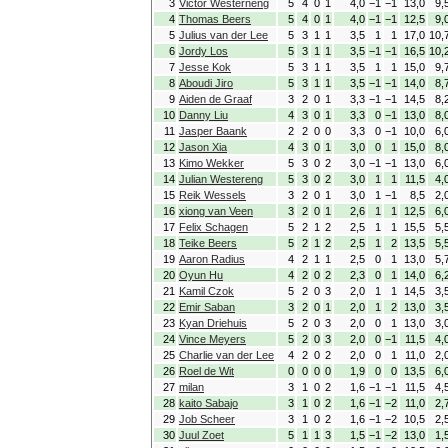
3
Victor Westerneng
5
4
0
1
4,0
−1
−1
13,0
9,
4
Thomas Beers
5
4
0
1
4,0
−1
−1
12,5
9,
5
Julius van der Lee
5
3
1
1
3,5
1
1
17,0
10,
6
Jordy Los
5
3
1
1
3,5
−1
−1
16,5
10,
7
Jesse Kok
5
3
1
1
3,5
1
1
15,0
9,
8
Aboudi Jiro
5
3
1
1
3,5
−1
−1
14,0
8,
9
Aiden de Graaf
3
2
0
1
3,3
−1
−1
14,5
8,
10
Danny Liu
4
3
0
1
3,3
0
−1
13,0
8,
11
Jasper Baank
2
2
0
0
3,3
0
−1
10,0
6,
12
Jason Xia
4
3
0
1
3,0
0
1
15,0
8,
13
Kimo Wekker
5
3
0
2
3,0
−1
−1
13,0
6,
14
Julian Westereng
5
3
0
2
3,0
1
1
11,5
4,
15
Reik Wessels
3
2
0
1
3,0
1
−1
8,5
2,
16
xiong van Veen
3
2
0
1
2,6
1
1
12,5
6,
17
Felix Schagen
5
2
1
2
2,5
1
1
15,5
5,
18
Teike Beers
5
2
1
2
2,5
1
2
13,5
5,
19
Aaron Radius
4
2
1
1
2,5
0
1
13,0
5,
20
Oyun Hu
4
2
0
2
2,3
0
1
14,0
6,
21
Kamil Czok
5
2
0
3
2,0
1
1
14,5
3,
22
Emir Saban
3
2
0
1
2,0
1
2
13,0
3,
23
Kyan Driehuis
5
2
0
3
2,0
0
1
13,0
3,
24
Vince Meyers
5
2
0
3
2,0
0
−1
11,5
4,
25
Charlie van der Lee
4
2
0
2
2,0
0
1
11,0
2,
26
Roel de Wit
0
0
0
0
1,9
0
0
13,5
6,
27
milan
3
1
0
2
1,6
−1
−1
11,5
4,
28
kaito Sabajo
3
1
0
2
1,6
−1
−2
11,0
2,
29
Job Scheer
3
1
0
2
1,6
−1
−2
10,5
2,
30
Juul Zoet
5
1
1
3
1,5
−1
−2
13,0
1,