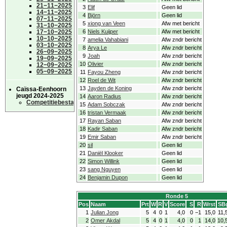
21−11−2025
3
Elif
Geen lid
14−11−2025
4
Björn
Geen lid
07−11−2025
5
xiong van Veen
Afw met bericht
31−10−2025
17−10−2025
6
Niels Kuijper
Afw met bericht
10−10−2025
7
amelia Vahabiani
Afw zndr bericht
03−10−2025
8
Arya Le
Afw zndr bericht
26−09−2025
9
Joah
Afw zndr bericht
19−09−2025
10
Olivier
Afw zndr bericht
12−09−2025
05−09−2025
11
Fayou Zheng
Afw zndr bericht
12
Roel de Wit
Afw zndr bericht
13
Jayden de Koning
Afw zndr bericht
Caïssa-Eenhoorn
jeugd 2024-2025
14
Aaron Radius
Afw zndr bericht
Competitiebestand
15
Adam Sobczak
Afw zndr bericht
16
tristan Vermaak
Afw zndr bericht
17
Rayan Saban
Afw zndr bericht
18
Kadir Saban
Afw zndr bericht
19
Emir Saban
Afw zndr bericht
20
sil
Geen lid
21
Daniël Klooker
Geen lid
22
Simon Willink
Geen lid
23
sang Nguyen
Geen lid
24
Benjamin Dupon
Geen lid
Ronde 5
Pos
Naam
Prt
W
R
V
Score
S
R
Wrst
SB
1
Julian Jong
5
4
0
1
4,0
0
−1
15,0
11,
2
Omer Akdal
5
4
0
1
4,0
0
1
14,0
10,