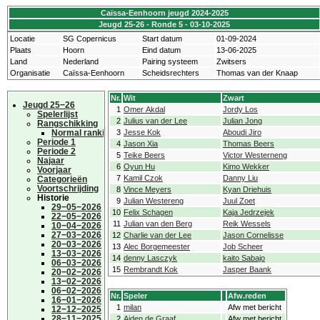
Caïssa-Eenhoorn jeugd 2024-2025
Jeugd 25-26 - Ronde 5 - 03-10-2025
Locatie
SG Copernicus
Start datum
01-09-2024
Plaats
Hoorn
Eind datum
13-06-2025
Land
Nederland
Pairing systeem
Zwitsers
Organisatie
Caïssa-Eenhoorn
Scheidsrechters
Thomas van der Knaap
Nr.
Wit
Zwart
Jeugd 25−26
1
Omer Akdal
Jordy Los
Spelerlijst
2
Julius van der Lee
Julian Jong
Rangschikking
Normal ranking
3
Jesse Kok
Aboudi Jiro
Periode 1
4
Jason Xia
Thomas Beers
Periode 2
5
Teike Beers
Victor Westerneng
Najaar
6
Oyun Hu
Kimo Wekker
Voorjaar
7
Kamil Czok
Danny Liu
Categorieën
Voortschrijding
8
Vince Meyers
Kyan Driehuis
Historie
9
Julian Westereng
Juul Zoet
29−05−2026
10
Felix Schagen
Kaja Jedrzejek
22−05−2026
11
Julian van den Berg
Reik Wessels
10−04−2026
27−03−2026
12
Charlie van der Lee
Jason Cornelisse
20−03−2026
13
Alec Borgemeester
Job Scheer
13−03−2026
14
denny Lasczyk
kaito Sabajo
06−03−2026
15
Rembrandt Kok
Jasper Baank
20−02−2026
13−02−2026
06−02−2026
Nr.
Speler
Afw.reden
16−01−2026
1
milan
Afw met bericht
12−12−2025
28−11−2025
2
Aiden de Graaf
Afw met bericht