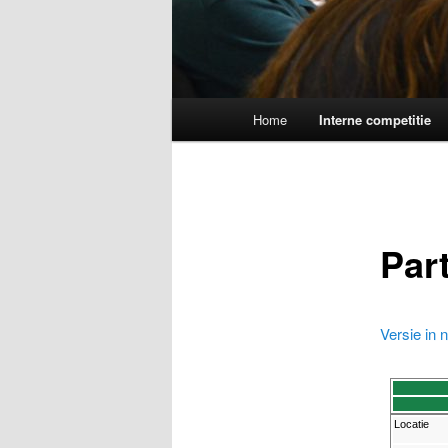
Hoofdmenu
Home
Interne competitie
Spring
naar
de
Par
primaire
inhoud
Versie in