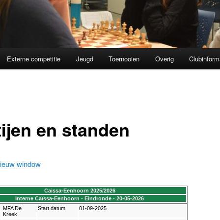
Externe competitie
Jeugd
Toernooien
Overig
Clubinform
tijen en standen
 nieuw window