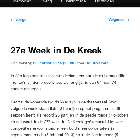
Toernooien
Overig
Clubinformatie
Lid worden
naar
de
Bericht
←
Vorige
Volgende
→
navigatie
primaire
inhoud
27e Week in De Kreek
Geplaatst op
25 februari 2015 (20:30)
door
Co Buysman
In één klap neemt het aantal deelnemers aan de clubcompetitie
met zo’n vijftien procent toe. De ranglijst is van 64 naar 74
namen gestegen.
Het zal de komende tijd drukker zijn in de theaterzaal. Voor
volgende week staan liefst 31 partijen op het programma. Dit
seizoen heeft als record 25 partijen in de zesde ronde (7 oktober)
e
en dat wordt in de 27
week in De Kreek geëvenaard. De twee
competities ervoor stond er één bord meer op de tafels in
negentiende ronde (5 februari 2013) en in de tiende ronde (5