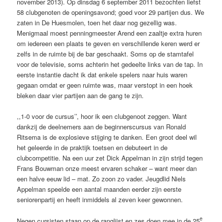
november 2013). Op dinsdag 6 september 2011 bezochten liefst
58 clubgenoten de openingsavond; goed voor 29 partijen dus. We
zaten in De Huesmolen, toen het daar nog gezellig was.
Menigmaal moest penningmeester Arend een zaaltje extra huren
om iedereen een plaats te geven en verschillende keren werd er
zelfs in de ruimte bij de bar geschaakt. Soms op de stamtafel
voor de televisie, soms achterin het gedeelte links van de tap. In
eerste instantie dacht ik dat enkele spelers naar huis waren
gegaan omdat er geen ruimte was, maar verstopt in een hoek
bleken daar vier partijen aan de gang te zijn.
,,1-0 voor de cursus’’, hoor ik een clubgenoot zeggen. Want
dankzij de deelnemers aan de beginnerscursus van Ronald
Ritsema is de explosieve stijging te danken. Een groot deel wil
het geleerde in de praktijk toetsen en debuteert in de
clubcompetitie. Na een uur zet Dick Appelman in zijn strijd tegen
Frans Bouwman onze meest ervaren schaker – want meer dan
een halve eeuw lid – mat. Zo zoon zo vader. Jeugdlid Niels
Appelman speelde een aantal maanden eerder zijn eerste
seniorenpartij en heeft inmiddels al zeven keer gewonnen.
e
Negen cursisten staan op de ranglijst en zes doen mee in de 25