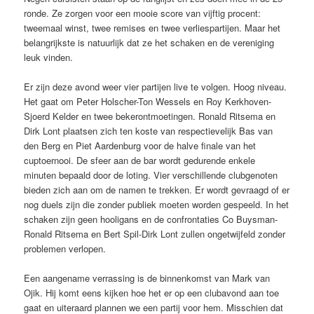
ronde. Ze zorgen voor een mooie score van vijftig procent:
tweemaal winst, twee remises en twee verliespartijen. Maar het
belangrijkste is natuurlijk dat ze het schaken en de vereniging
leuk vinden.
Er zijn deze avond weer vier partijen live te volgen. Hoog niveau.
Het gaat om Peter Holscher-Ton Wessels en Roy Kerkhoven-
Sjoerd Kelder en twee bekerontmoetingen. Ronald Ritsema en
Dirk Lont plaatsen zich ten koste van respectievelijk Bas van
den Berg en Piet Aardenburg voor de halve finale van het
cuptoernooi. De sfeer aan de bar wordt gedurende enkele
minuten bepaald door de loting. Vier verschillende clubgenoten
bieden zich aan om de namen te trekken. Er wordt gevraagd of er
nog duels zijn die zonder publiek moeten worden gespeeld. In het
schaken zijn geen hooligans en de confrontaties Co Buysman-
Ronald Ritsema en Bert Spil-Dirk Lont zullen ongetwijfeld zonder
problemen verlopen.
Een aangename verrassing is de binnenkomst van Mark van
Ojik. Hij komt eens kijken hoe het er op een clubavond aan toe
gaat en uiteraard plannen we een partij voor hem. Misschien dat