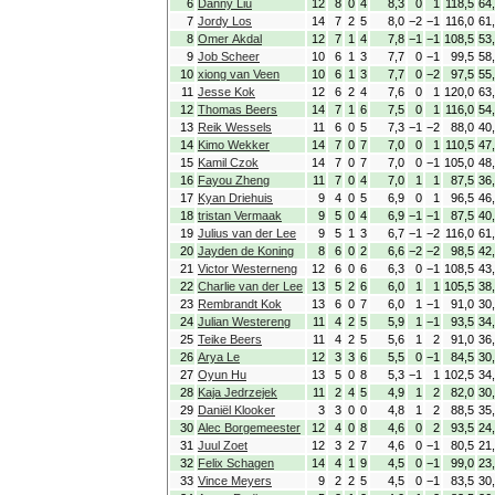
6
Danny Liu
12
8
0
4
8,3
0
1
118,5
64
7
Jordy Los
14
7
2
5
8,0
−2
−1
116,0
61
8
Omer Akdal
12
7
1
4
7,8
−1
−1
108,5
53
9
Job Scheer
10
6
1
3
7,7
0
−1
99,5
58
10
xiong van Veen
10
6
1
3
7,7
0
−2
97,5
55
11
Jesse Kok
12
6
2
4
7,6
0
1
120,0
63
12
Thomas Beers
14
7
1
6
7,5
0
1
116,0
54
13
Reik Wessels
11
6
0
5
7,3
−1
−2
88,0
40
14
Kimo Wekker
14
7
0
7
7,0
0
1
110,5
47
15
Kamil Czok
14
7
0
7
7,0
0
−1
105,0
48
16
Fayou Zheng
11
7
0
4
7,0
1
1
87,5
36
17
Kyan Driehuis
9
4
0
5
6,9
0
1
96,5
46
18
tristan Vermaak
9
5
0
4
6,9
−1
−1
87,5
40
19
Julius van der Lee
9
5
1
3
6,7
−1
−2
116,0
61
20
Jayden de Koning
8
6
0
2
6,6
−2
−2
98,5
42
21
Victor Westerneng
12
6
0
6
6,3
0
−1
108,5
43
22
Charlie van der Lee
13
5
2
6
6,0
1
1
105,5
38
23
Rembrandt Kok
13
6
0
7
6,0
1
−1
91,0
30
24
Julian Westereng
11
4
2
5
5,9
1
−1
93,5
34
25
Teike Beers
11
4
2
5
5,6
1
2
91,0
36
26
Arya Le
12
3
3
6
5,5
0
−1
84,5
30
27
Oyun Hu
13
5
0
8
5,3
−1
1
102,5
34
28
Kaja Jedrzejek
11
2
4
5
4,9
1
2
82,0
30
29
Daniël Klooker
3
3
0
0
4,8
1
2
88,5
35
30
Alec Borgemeester
12
4
0
8
4,6
0
2
93,5
24
31
Juul Zoet
12
3
2
7
4,6
0
−1
80,5
21
32
Felix Schagen
14
4
1
9
4,5
0
−1
99,0
23
33
Vince Meyers
9
2
2
5
4,5
0
−1
83,5
30