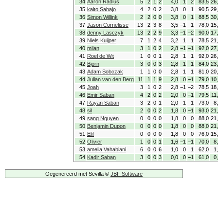
34
Aaron Radius
5
2
1
2
4,0
1
2
83,5
26
35
kaito Sabajo
4
2
0
2
3,8
0
1
90,5
29
36
Simon Willink
2
2
0
0
3,8
0
1
88,5
30
37
Jason Cornelisse
13
2
3
8
3,5
−1
1
78,0
15
38
denny Lasczyk
13
2
2
9
3,3
−1
−2
90,0
17
39
Niels Kuijper
7
1
2
4
3,2
1
1
78,5
21
40
milan
3
1
0
2
2,8
−1
−1
92,0
27
41
Roel de Wit
1
0
0
1
2,8
1
1
92,0
26
42
Björn
3
0
0
3
2,8
1
1
84,0
23
43
Adam Sobczak
1
1
0
0
2,8
1
1
81,0
20
44
Julian van den Berg
11
1
1
9
2,8
0
−1
79,0
10
45
Joah
3
1
0
2
2,8
−1
−2
78,5
18
46
Emir Saban
4
2
0
2
2,0
0
−1
79,5
11
47
Rayan Saban
3
2
0
1
2,0
1
1
73,0
8
48
sil
2
0
0
2
1,8
0
−1
93,0
21
49
sang Nguyen
0
0
0
0
1,8
0
0
88,0
21
50
Benjamin Dupon
0
0
0
0
1,8
0
0
88,0
21
51
Elif
0
0
0
0
1,8
0
0
76,0
15
52
Olivier
1
0
0
1
1,6
−1
−1
70,0
8
53
amelia Vahabiani
6
0
0
6
1,0
0
1
62,0
1
54
Kadir Saban
3
0
0
3
0,0
0
−1
61,0
0
Gegenereerd met Sevilla ©
JBF Software