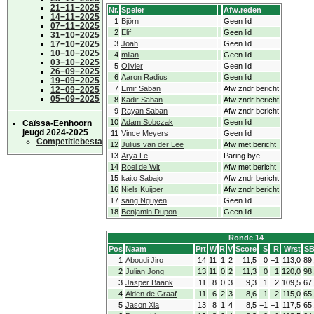
21−11−2025
Nr.
Speler
Afw.reden
14−11−2025
1
Björn
Geen lid
07−11−2025
2
Elif
Geen lid
31−10−2025
17−10−2025
3
Joah
Geen lid
10−10−2025
4
milan
Geen lid
03−10−2025
5
Olivier
Geen lid
26−09−2025
6
Aaron Radius
Geen lid
19−09−2025
7
Emir Saban
Afw zndr bericht
12−09−2025
05−09−2025
8
Kadir Saban
Afw zndr bericht
9
Rayan Saban
Afw zndr bericht
10
Adam Sobczak
Geen lid
Caïssa-Eenhoorn
jeugd 2024-2025
11
Vince Meyers
Geen lid
Competitiebestand
12
Julius van der Lee
Afw met bericht
13
Arya Le
Paring bye
14
Roel de Wit
Afw met bericht
15
kaito Sabajo
Afw zndr bericht
16
Niels Kuijper
Afw zndr bericht
17
sang Nguyen
Geen lid
18
Benjamin Dupon
Geen lid
Ronde 14
Pos
Naam
Prt
W
R
V
Score
S
R
Wrst
SB
1
Aboudi Jiro
14
11
1
2
11,5
0
−1
113,0
89
2
Julian Jong
13
11
0
2
11,3
0
1
120,0
98
3
Jasper Baank
11
8
0
3
9,3
1
2
109,5
67
4
Aiden de Graaf
11
6
2
3
8,6
1
2
115,0
65
5
Jason Xia
13
8
1
4
8,5
−1
−1
117,5
65