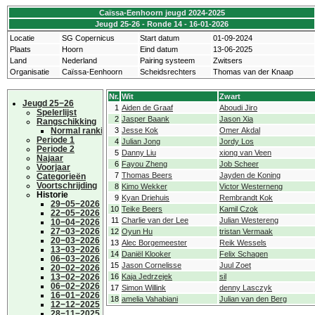
Caïssa-Eenhoorn jeugd 2024-2025
Jeugd 25-26 - Ronde 14 - 16-01-2026
Locatie
SG Copernicus
Start datum
01-09-2024
Plaats
Hoorn
Eind datum
13-06-2025
Land
Nederland
Pairing systeem
Zwitsers
Organisatie
Caïssa-Eenhoorn
Scheidsrechters
Thomas van der Knaap
Nr.
Wit
Zwart
Jeugd 25−26
1
Aiden de Graaf
Aboudi Jiro
Spelerlijst
2
Jasper Baank
Jason Xia
Rangschikking
Normal ranking
3
Jesse Kok
Omer Akdal
Periode 1
4
Julian Jong
Jordy Los
Periode 2
5
Danny Liu
xiong van Veen
Najaar
6
Fayou Zheng
Job Scheer
Voorjaar
7
Thomas Beers
Jayden de Koning
Categorieën
Voortschrijding
8
Kimo Wekker
Victor Westerneng
Historie
9
Kyan Driehuis
Rembrandt Kok
29−05−2026
10
Teike Beers
Kamil Czok
22−05−2026
11
Charlie van der Lee
Julian Westereng
10−04−2026
27−03−2026
12
Oyun Hu
tristan Vermaak
20−03−2026
13
Alec Borgemeester
Reik Wessels
13−03−2026
14
Daniël Klooker
Felix Schagen
06−03−2026
15
Jason Cornelisse
Juul Zoet
20−02−2026
13−02−2026
16
Kaja Jedrzejek
sil
06−02−2026
17
Simon Willink
denny Lasczyk
16−01−2026
18
amelia Vahabiani
Julian van den Berg
12−12−2025
28−11−2025