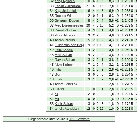
32
sang Nguyen
10
6
1
3
8,3
0
1
252,0
33
Jason Cornelisse
21
5
3
13
7,8
−1
−1
251,0
34
Kaja Jedrzejek
16
4
4
8
6,9
0
−1
238,0
35
Roel de Wit
2
0
1
1
6,3
0
−1
254,0
36
Benjamin Dupon
8
4
0
4
5,8
−2
1
248,5
37
Alec Borgemeester
20
4
0
16
5,2
0
−1
259,5
38
Daniël Klooker
4
3
0
1
4,8
0
−1
251,0
39
Vince Meyers
9
2
2
5
4,8
0
−1
241,5
40
Aaron Radius
5
2
1
2
4,3
1
2
242,0
41
Julian van den Berg
19
2
1
16
4,1
0
2
231,0
42
kaito Sabajo
4
2
0
2
3,8
0
1
246,5
43
Emir Saban
4
2
0
2
3,8
0
−1
209,5
44
Rayan Saban
3
2
0
1
3,8
1
1
199,0
45
Niels Kuijper
7
1
2
4
3,2
1
1
215,5
46
milan
3
1
0
2
2,8
−1
−1
231,5
47
Björn
3
0
0
3
2,8
1
1
224,5
48
Joah
3
1
0
2
2,8
−1
−2
223,0
49
Adam Sobczak
1
1
0
0
2,8
1
1
220,5
50
Olivier
1
0
0
1
2,8
−1
−1
203,5
51
sil
2
0
0
2
1,8
0
−1
224,5
52
Elif
0
0
0
0
1,8
0
0
208,5
53
Kadir Saban
3
0
0
3
1,8
0
−1
172,5
54
amelia Vahabiani
12
0
0
12
1,0
0
−1
201,0
Gegenereerd met Sevilla ©
JBF Software