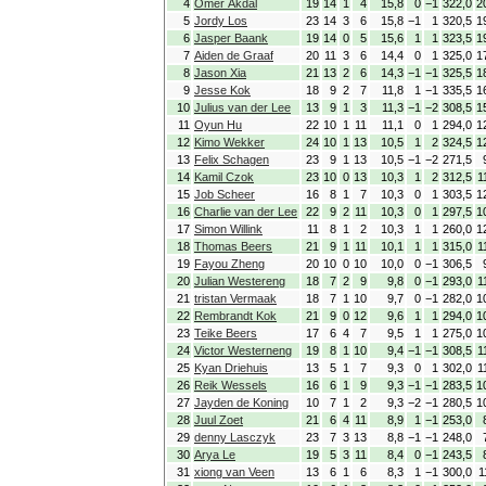
4
Omer Akdal
19
14
1
4
15,8
0
−1
322,0
2
5
Jordy Los
23
14
3
6
15,8
−1
1
320,5
1
6
Jasper Baank
19
14
0
5
15,6
1
1
323,5
1
7
Aiden de Graaf
20
11
3
6
14,4
0
1
325,0
1
8
Jason Xia
21
13
2
6
14,3
−1
−1
325,5
1
9
Jesse Kok
18
9
2
7
11,8
1
−1
335,5
1
10
Julius van der Lee
13
9
1
3
11,3
−1
−2
308,5
1
11
Oyun Hu
22
10
1
11
11,1
0
1
294,0
1
12
Kimo Wekker
24
10
1
13
10,5
1
2
324,5
1
13
Felix Schagen
23
9
1
13
10,5
−1
−2
271,5
14
Kamil Czok
23
10
0
13
10,3
1
2
312,5
1
15
Job Scheer
16
8
1
7
10,3
0
1
303,5
1
16
Charlie van der Lee
22
9
2
11
10,3
0
1
297,5
1
17
Simon Willink
11
8
1
2
10,3
1
1
260,0
1
18
Thomas Beers
21
9
1
11
10,1
1
1
315,0
1
19
Fayou Zheng
20
10
0
10
10,0
0
−1
306,5
20
Julian Westereng
18
7
2
9
9,8
0
−1
293,0
1
21
tristan Vermaak
18
7
1
10
9,7
0
−1
282,0
1
22
Rembrandt Kok
21
9
0
12
9,6
1
1
294,0
1
23
Teike Beers
17
6
4
7
9,5
1
1
275,0
1
24
Victor Westerneng
19
8
1
10
9,4
−1
−1
308,5
1
25
Kyan Driehuis
13
5
1
7
9,3
0
1
302,0
1
26
Reik Wessels
16
6
1
9
9,3
−1
−1
283,5
1
27
Jayden de Koning
10
7
1
2
9,3
−2
−1
280,5
1
28
Juul Zoet
21
6
4
11
8,9
1
−1
253,0
29
denny Lasczyk
23
7
3
13
8,8
−1
−1
248,0
30
Arya Le
19
5
3
11
8,4
0
−1
243,5
31
xiong van Veen
13
6
1
6
8,3
1
−1
300,0
1