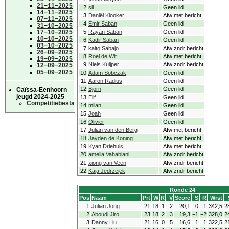
21−11−2025
2
sil
Geen lid
14−11−2025
3
Daniël Klooker
Afw met bericht
07−11−2025
4
Emir Saban
Geen lid
31−10−2025
17−10−2025
5
Rayan Saban
Geen lid
10−10−2025
6
Kadir Saban
Geen lid
03−10−2025
7
kaito Sabajo
Afw zndr bericht
26−09−2025
8
Roel de Wit
Afw met bericht
19−09−2025
9
Niels Kuijper
Afw zndr bericht
12−09−2025
05−09−2025
10
Adam Sobczak
Geen lid
11
Aaron Radius
Geen lid
12
Björn
Geen lid
Caïssa-Eenhoorn
jeugd 2024-2025
13
Elif
Geen lid
Competitiebestand
14
milan
Geen lid
15
Joah
Geen lid
16
Olivier
Geen lid
17
Julian van den Berg
Afw met bericht
18
Jayden de Koning
Afw met bericht
19
Kyan Driehuis
Afw met bericht
20
amelia Vahabiani
Afw zndr bericht
21
xiong van Veen
Afw zndr bericht
22
Kaja Jedrzejek
Afw zndr bericht
Ronde 24
Pos
Naam
Prt
W
R
V
Score
S
R
Wrst
1
Julian Jong
21
18
1
2
20,1
0
1
342,5
2
2
Aboudi Jiro
23
18
2
3
19,3
−1
−2
328,0
2
3
Danny Liu
21
16
0
5
16,6
1
1
322,5
2