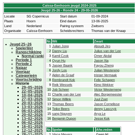
Caïssa-Eenhoorn jeugd 2024-2025
Jeugd 25-26 - Ronde 24 - 29-05-2026
Locatie
SG Copernicus
Start datum
01-09-2024
Plaats
Hoorn
Eind datum
13-06-2025
Land
Nederland
Pairing systeem
Zwitsers
Organisatie
Caïssa-Eenhoorn
Scheidsrechters
Thomas van der Knaap
Nr.
Wit
Zwart
Jeugd 25−26
1
Julian Jong
Aboudi Jiro
Spelerlijst
2
Danny Liu
Julius van der Lee
Rangschikking
Normal ranking
3
Kamil Czok
Omer Akdal
Periode 1
4
Oyun Hu
Jason Xia
Periode 2
5
Jasper Baank
Fayou Zheng
Najaar
6
Jordy Los
Julian Westereng
Voorjaar
7
Aiden de Graaf
tristan Vermaak
Categorieën
Voortschrijding
8
Rembrandt Kok
Felix Schagen
Historie
9
Reik Wessels
Kimo Wekker
29−05−2026
10
Job Scheer
Victor Westerneng
22−05−2026
11
Charlie van der Lee
Alec Borgemeester
10−04−2026
27−03−2026
12
Simon Willink
Juul Zoet
20−03−2026
13
Thomas Beers
Jason Cornelisse
13−03−2026
14
Teike Beers
denny Lasczyk
06−03−2026
15
sang Nguyen
Arya Le
20−02−2026
13−02−2026
16
Benjamin Dupon
Jesse Kok
06−02−2026
16−01−2026
Nr.
Speler
Afw.reden
12−12−2025
28−11−2025
1
Vince Meyers
Geen lid