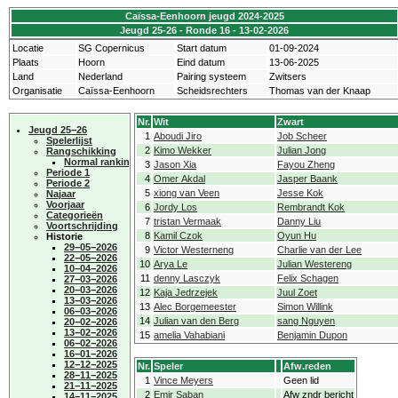
Caïssa-Eenhoorn jeugd 2024-2025
Jeugd 25-26 - Ronde 16 - 13-02-2026
Locatie
SG Copernicus
Start datum
01-09-2024
Plaats
Hoorn
Eind datum
13-06-2025
Land
Nederland
Pairing systeem
Zwitsers
Organisatie
Caïssa-Eenhoorn
Scheidsrechters
Thomas van der Knaap
Nr.
Wit
Zwart
Jeugd 25−26
1
Aboudi Jiro
Job Scheer
Spelerlijst
2
Kimo Wekker
Julian Jong
Rangschikking
Normal ranking
3
Jason Xia
Fayou Zheng
Periode 1
4
Omer Akdal
Jasper Baank
Periode 2
5
xiong van Veen
Jesse Kok
Najaar
Voorjaar
6
Jordy Los
Rembrandt Kok
Categorieën
7
tristan Vermaak
Danny Liu
Voortschrijding
8
Kamil Czok
Oyun Hu
Historie
29−05−2026
9
Victor Westerneng
Charlie van der Lee
22−05−2026
10
Arya Le
Julian Westereng
10−04−2026
11
denny Lasczyk
Felix Schagen
27−03−2026
20−03−2026
12
Kaja Jedrzejek
Juul Zoet
13−03−2026
13
Alec Borgemeester
Simon Willink
06−03−2026
14
Julian van den Berg
sang Nguyen
20−02−2026
13−02−2026
15
amelia Vahabiani
Benjamin Dupon
06−02−2026
16−01−2026
12−12−2025
Nr.
Speler
Afw.reden
28−11−2025
1
Vince Meyers
Geen lid
21−11−2025
2
Emir Saban
Afw zndr bericht
14−11−2025