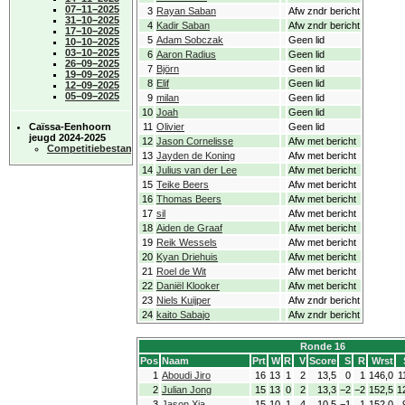
07−11−2025
3
Rayan Saban
Afw zndr bericht
31−10−2025
4
Kadir Saban
Afw zndr bericht
17−10−2025
5
Adam Sobczak
Geen lid
10−10−2025
03−10−2025
6
Aaron Radius
Geen lid
26−09−2025
7
Björn
Geen lid
19−09−2025
8
Elif
Geen lid
12−09−2025
05−09−2025
9
milan
Geen lid
10
Joah
Geen lid
Caïssa-Eenhoorn
11
Olivier
Geen lid
jeugd 2024-2025
12
Jason Cornelisse
Afw met bericht
Competitiebestand
13
Jayden de Koning
Afw met bericht
14
Julius van der Lee
Afw met bericht
15
Teike Beers
Afw met bericht
16
Thomas Beers
Afw met bericht
17
sil
Afw met bericht
18
Aiden de Graaf
Afw met bericht
19
Reik Wessels
Afw met bericht
20
Kyan Driehuis
Afw met bericht
21
Roel de Wit
Afw met bericht
22
Daniël Klooker
Afw met bericht
23
Niels Kuijper
Afw zndr bericht
24
kaito Sabajo
Afw zndr bericht
Ronde 16
Pos
Naam
Prt
W
R
V
Score
S
R
Wrst
1
Aboudi Jiro
16
13
1
2
13,5
0
1
146,0
1
2
Julian Jong
15
13
0
2
13,3
−2
−2
152,5
1
3
Jason Xia
15
10
1
4
10,5
−1
1
152,0