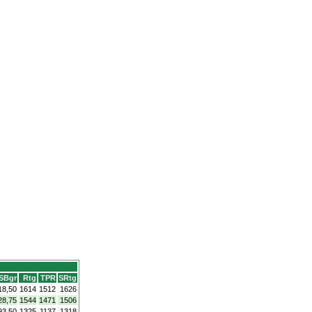
SBgr
Rtg
TPR
SRtg
18,50
1614
1512
1626
28,75
1544
1471
1506
93,50
1325
1137
1318