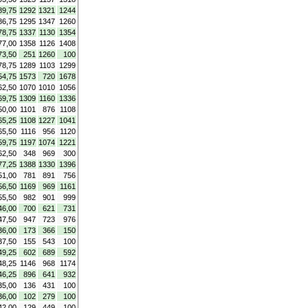
89,75
1292
1321
1244
86,75
1295
1347
1260
78,75
1337
1130
1354
77,00
1358
1126
1408
73,50
251
1260
100
78,75
1289
1103
1299
54,75
1573
720
1678
62,50
1070
1010
1056
69,75
1309
1160
1336
50,00
1101
876
1108
65,25
1108
1227
1041
65,50
1116
956
1120
59,75
1197
1074
1221
62,50
348
969
300
77,25
1388
1330
1396
51,00
781
891
756
56,50
1169
969
1161
55,50
982
901
999
46,00
700
621
731
47,50
947
723
976
36,00
173
366
150
37,50
155
543
100
49,25
602
689
592
48,25
1146
968
1174
46,25
896
641
932
35,00
136
431
100
36,00
102
279
100
42,00
129
449
100