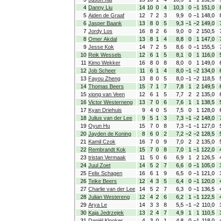
4
Danny Liu
14
10
0
4
10,3
0
−1
151,0
5
Aiden de Graaf
12
7
2
3
9,9
0
−1
148,0
6
Jasper Baank
13
8
0
5
9,3
−1
−2
149,0
7
Jordy Los
16
8
2
6
9,0
0
2
150,5
8
Omer Akdal
13
8
1
4
8,8
0
1
147,0
9
Jesse Kok
14
7
2
5
8,6
0
−1
155,5
10
Reik Wessels
12
6
1
5
8,1
0
1
116,0
11
Kimo Wekker
16
8
0
8
8,0
0
1
149,0
12
Job Scheer
11
6
1
4
8,0
−1
−2
134,0
13
Fayou Zheng
13
8
0
5
8,0
−1
−2
118,5
14
Thomas Beers
15
7
1
7
7,8
1
2
149,5
15
xiong van Veen
12
6
1
5
7,7
2
2
135,0
16
Victor Westerneng
13
7
0
6
7,6
1
1
138,5
17
Kyan Driehuis
9
4
0
5
7,5
0
1
128,0
18
Julius van der Lee
9
5
1
3
7,3
−1
−2
148,0
19
Oyun Hu
15
7
0
8
7,3
−1
−1
127,0
20
Jayden de Koning
8
6
0
2
7,2
−2
−2
128,5
21
Kamil Czok
16
7
0
9
7,0
2
2
135,0
22
Rembrandt Kok
15
7
0
8
7,0
1
−1
122,0
23
tristan Vermaak
11
5
0
6
6,9
1
2
126,5
24
Juul Zoet
14
5
2
7
6,6
0
−1
105,0
25
Felix Schagen
16
6
1
9
6,5
0
−1
121,0
26
Teike Beers
12
4
3
5
6,4
0
−1
120,0
27
Charlie van der Lee
14
5
2
7
6,3
0
−1
136,5
28
Julian Westereng
12
4
2
6
6,2
1
−1
122,5
29
Arya Le
14
3
3
8
5,5
−1
−2
110,0
30
Kaja Jedrzejek
13
2
4
7
4,9
1
1
110,5
31
Daniël Klooker
4
3
0
1
4,8
0
−1
118,0