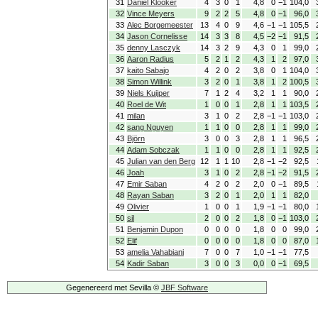
31
Daniël Klooker
4
3
0
1
4,8
0
−1
104,0
32
Vince Meyers
9
2
2
5
4,8
0
−1
96,0
33
Alec Borgemeester
13
4
0
9
4,6
−1
−1
105,5
34
Jason Cornelisse
14
3
3
8
4,5
−2
−1
91,5
35
denny Lasczyk
14
3
2
9
4,3
0
1
99,0
36
Aaron Radius
5
2
1
2
4,3
1
2
97,0
37
kaito Sabajo
4
2
0
2
3,8
0
1
104,0
38
Simon Willink
3
2
0
1
3,8
1
2
100,5
39
Niels Kuijper
7
1
2
4
3,2
1
1
90,0
40
Roel de Wit
1
0
0
1
2,8
1
1
103,5
41
milan
3
1
0
2
2,8
−1
−1
103,0
42
sang Nguyen
1
1
0
0
2,8
1
1
99,0
43
Björn
3
0
0
3
2,8
1
1
96,5
44
Adam Sobczak
1
1
0
0
2,8
1
1
92,5
45
Julian van den Berg
12
1
1
10
2,8
−1
−2
92,5
46
Joah
3
1
0
2
2,8
−1
−2
91,5
47
Emir Saban
4
2
0
2
2,0
0
−1
89,5
48
Rayan Saban
3
2
0
1
2,0
1
1
82,0
49
Olivier
1
0
0
1
1,9
−1
−1
80,0
50
sil
2
0
0
2
1,8
0
−1
103,0
51
Benjamin Dupon
0
0
0
0
1,8
0
0
99,0
52
Elif
0
0
0
0
1,8
0
0
87,0
53
amelia Vahabiani
7
0
0
7
1,0
−1
−1
77,5
54
Kadir Saban
3
0
0
3
0,0
0
−1
69,5
Gegenereerd met Sevilla ©
JBF Software