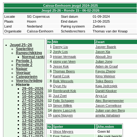
Caïssa-Eenhoorn jeugd 2024-2025
Jeugd 25-26 - Ronde 15 - 06-02-2026
Locatie
SG Copernicus
Start datum
01-09-2024
Plaats
Hoorn
Eind datum
13-06-2025
Land
Nederland
Pairing systeem
Zwitsers
Organisatie
Caïssa-Eenhoorn
Scheidsrechters
Thomas van der Knaap
Nr.
Wit
Zwart
Jeugd 25−26
1
Danny Liu
Jasper Baank
Spelerlijst
2
Jordy Los
Jason Xia
Rangschikking
Normal ranking
3
tristan Vermaak
Aboudi Jiro
Periode 1
4
xiong van Veen
Julian Jong
Periode 2
5
Jesse Kok
Aiden de Graaf
Najaar
6
Thomas Beers
Fayou Zheng
Voorjaar
7
Kamil Czok
Kimo Wekker
Categorieën
Voortschrijding
8
Reik Wessels
Teike Beers
Historie
9
Oyun Hu
Kaja Jedrzejek
29−05−2026
10
Rembrandt Kok
Daniël Klooker
22−05−2026
11
Juul Zoet
Arya Le
10−04−2026
27−03−2026
12
Felix Schagen
Alec Borgemeester
20−03−2026
13
Simon Willink
Jason Cornelisse
13−03−2026
14
denny Lasczyk
Julian van den Berg
06−03−2026
15
sang Nguyen
amelia Vahabiani
20−02−2026
13−02−2026
06−02−2026
Nr.
Speler
Afw.reden
16−01−2026
1
Vince Meyers
Geen lid
12−12−2025
28−11−2025
2
Emir Saban
Afw zndr bericht