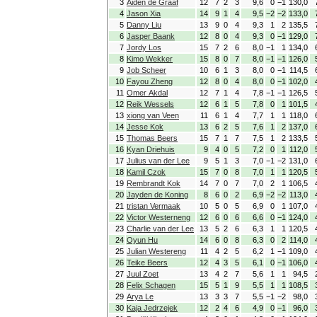
3
Aiden de Graaf
12
7
2
3
9,6
0
−1
130,0
4
Jason Xia
14
9
1
4
9,5
−2
−2
133,0
5
Danny Liu
13
9
0
4
9,3
1
2
135,5
6
Jasper Baank
12
8
0
4
9,3
0
−1
129,0
7
Jordy Los
15
7
2
6
8,0
−1
1
134,0
8
Kimo Wekker
15
8
0
7
8,0
−1
−1
126,0
9
Job Scheer
10
6
1
3
8,0
0
−1
114,5
10
Fayou Zheng
12
8
0
4
8,0
0
−1
102,0
11
Omer Akdal
12
7
1
4
7,8
−1
−1
126,5
12
Reik Wessels
12
6
1
5
7,8
0
1
101,5
13
xiong van Veen
11
6
1
4
7,7
1
1
118,0
14
Jesse Kok
13
6
2
5
7,6
1
2
137,0
15
Thomas Beers
15
7
1
7
7,5
1
2
133,5
16
Kyan Driehuis
9
4
0
5
7,2
0
1
112,0
17
Julius van der Lee
9
5
1
3
7,0
−1
−2
131,0
18
Kamil Czok
15
7
0
8
7,0
1
1
120,5
19
Rembrandt Kok
14
7
0
7
7,0
2
1
106,5
20
Jayden de Koning
8
6
0
2
6,9
−2
−2
113,0
21
tristan Vermaak
10
5
0
5
6,9
0
1
107,0
22
Victor Westerneng
12
6
0
6
6,6
0
−1
124,0
23
Charlie van der Lee
13
5
2
6
6,3
1
1
120,5
24
Oyun Hu
14
6
0
8
6,3
0
2
114,0
25
Julian Westereng
11
4
2
5
6,2
1
−1
109,0
26
Teike Beers
12
4
3
5
6,1
0
−1
106,0
27
Juul Zoet
13
4
2
7
5,6
1
1
94,5
28
Felix Schagen
15
5
1
9
5,5
1
1
108,5
29
Arya Le
13
3
3
7
5,5
−1
−2
98,0
30
Kaja Jedrzejek
12
2
4
6
4,9
0
−1
96,0