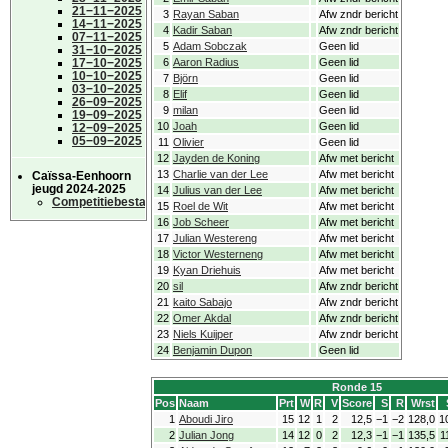
21−11−2025
3
Rayan Saban
Afw zndr bericht
14−11−2025
4
Kadir Saban
Afw zndr bericht
07−11−2025
5
Adam Sobczak
Geen lid
31−10−2025
17−10−2025
6
Aaron Radius
Geen lid
10−10−2025
7
Björn
Geen lid
03−10−2025
8
Elif
Geen lid
26−09−2025
9
milan
Geen lid
19−09−2025
10
Joah
Geen lid
12−09−2025
05−09−2025
11
Olivier
Geen lid
12
Jayden de Koning
Afw met bericht
13
Charlie van der Lee
Afw met bericht
Caïssa-Eenhoorn
jeugd 2024-2025
14
Julius van der Lee
Afw met bericht
Competitiebestand
15
Roel de Wit
Afw met bericht
16
Job Scheer
Afw met bericht
17
Julian Westereng
Afw met bericht
18
Victor Westerneng
Afw met bericht
19
Kyan Driehuis
Afw met bericht
20
sil
Afw zndr bericht
21
kaito Sabajo
Afw zndr bericht
22
Omer Akdal
Afw zndr bericht
23
Niels Kuijper
Afw zndr bericht
24
Benjamin Dupon
Geen lid
Ronde 15
Pos
Naam
Prt
W
R
V
Score
S
R
Wrst
1
Aboudi Jiro
15
12
1
2
12,5
−1
−2
128,0
1
2
Julian Jong
14
12
0
2
12,3
−1
−1
135,5
1